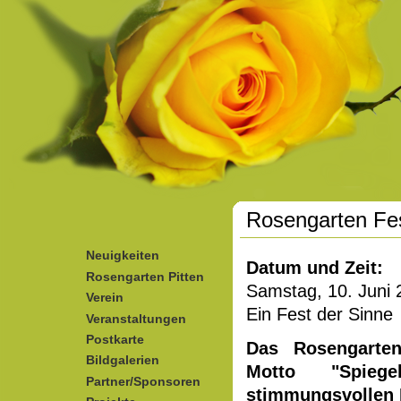
Direkt zum Inhalt
Rosengarten Fe
Neuigkeiten
Datum und Zeit:
Rosengarten Pitten
Samstag, 10. Juni 
Verein
Ein Fest der Sinn
Veranstaltungen
Postkarte
Das Rosengarte
Bildgalerien
Motto "Spieg
Partner/Sponsoren
stimmungsvollen 