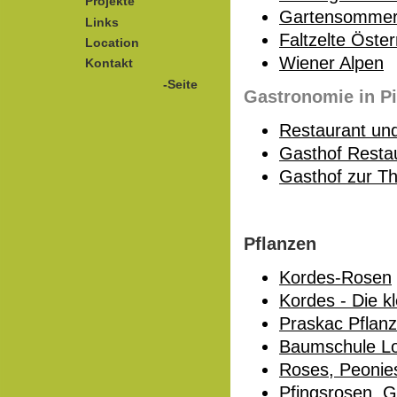
Projekte
Gartensommer 
Links
Faltzelte Öster
Location
Wiener Alpen
Kontakt
-Seite
Gastronomie in P
Restaurant un
Gasthof Resta
Gasthof zur Th
Pflanzen
Kordes-Rosen
Kordes - Die k
Praskac Pflan
Baumschule Lo
Roses, Peonies
Pfingsrosen, G