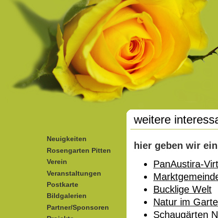
Direkt zum Inhalt
weitere interess
Neuigkeiten
hier geben wir ein
Rosengarten Pitten
Verein
PanAustira-Virt
Veranstaltungen
Marktgemeinde
Postkarte
Bucklige Welt
Bildgalerien
Natur im Gart
Partner/Sponsoren
Schaugärten 